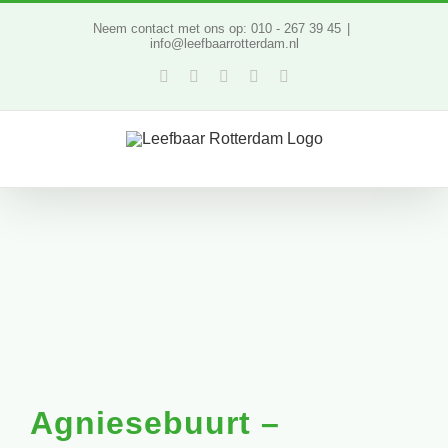
Ga
Neem contact met ons op: 010 - 267 39 45
|
info@leefbaarrotterdam.nl
naar
Facebook
Twitter
YouTube
LinkedIn
Instagram
inhoud
Agniesebuurt –