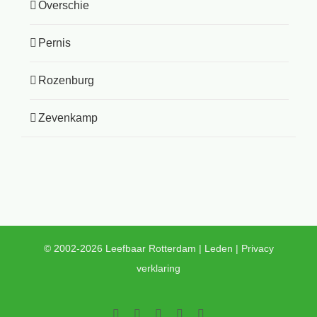
Overschie
Pernis
Rozenburg
Zevenkamp
© 2002-2026 Leefbaar Rotterdam |
Leden
|
Privacy
verklaring
Facebook
Twitter
YouTube
LinkedIn
Instagram