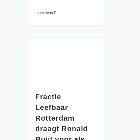
Lees meer
Fractie Leefbaar Rotterdam draagt Ronald Buijt voor als kandidaat-wethouder
Fractie
Leefbaar
Rotterdam
draagt Ronald
Buijt voor als