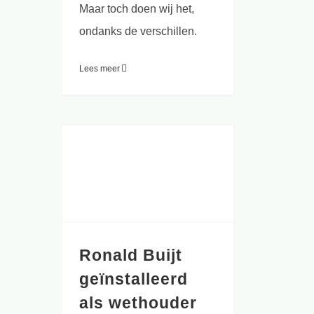
Maar toch doen wij het,
ondanks de verschillen.
Lees meer
Ronald Buijt geïnstalleerd als wethouder in het college van b&w
Ronald Buijt
geïnstalleerd
als wethouder