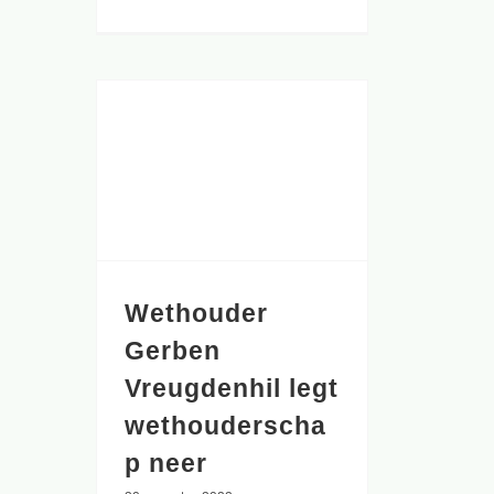
Wethouder Gerben Vreugdenhil legt wethouderschap neer
Wethouder
Gerben
Vreugdenhil legt
wethouderscha
p neer