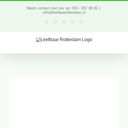
Ga
Neem contact met ons op: 010 - 267 39 45
|
info@leefbaarrotterdam.nl
naar
Facebook
Twitter
YouTube
LinkedIn
Instagram
inhoud