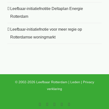
Leefbaar-initiatiefnotitie Deltaplan Energie
Rotterdam
Leefbaar-initiatiefnotie voor meer regie op
Rotterdamse woningmarkt
© 2002-2026 Leefbaar Rotterdam |
Leden
|
Privacy
verklaring
Facebook
Twitter
YouTube
LinkedIn
Instagram