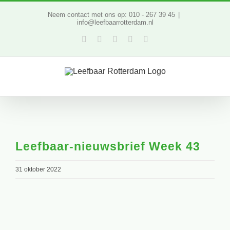
Ga
Neem contact met ons op: 010 - 267 39 45
|
info@leefbaarrotterdam.nl
naar
Facebook
Twitter
YouTube
LinkedIn
Instagram
inhoud
Leefbaar-nieuwsbrief Week 43
31 oktober 2022
Bekijk
grotere