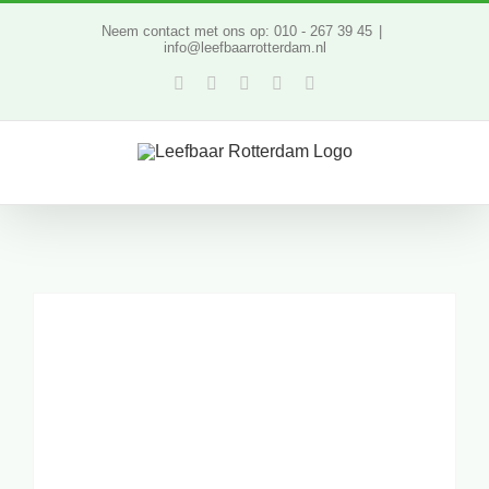
Ga
Neem contact met ons op: 010 - 267 39 45
|
info@leefbaarrotterdam.nl
naar
Facebook
Twitter
YouTube
LinkedIn
Instagram
inhoud