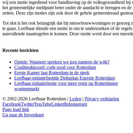
wij een motie ingediend voor handhaving op de volksgezondheid bij
het gemeentelijke meldpunt beter onder de aandacht te brengen en d
zetten. Deze zijn moties zijn ook door de gehele gemeenteraad gesteu
Tot slot is het ook belangrijk dat bij nieuwbouwwoningen er geno
te gaan. Leefbaar diende een motie in om te onderzoeken of de regel
aanvullende maatregelen te komen. Deze motie werd door een meerd
Recente berichten
Opinie: Wanneer spreken we nog namens de wijk?
Coalitieakkoord: code rood voor Rotterdam
Eerste Kamer laat Rotterdam in de steek
Leefbaar-initiatiefnotitie Deltaplan Energie Rotterdam
Leefbaar-initiatiefnotie voor meer regie op Rotterdamse
woningmarkt
© 2002-2026 Leefbaar Rotterdam |
Leden
|
Privacy verklaring
Facebook
Twitter
YouTube
LinkedIn
Instagram
Page load link
Ga naar de bovenkant