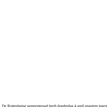
De Rotterdamse gemeenteraad heeft donderdag 4 april unaniem inge