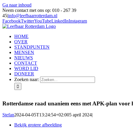
Ga naar inhoud
Neem contact met ons op: 010 - 267 39
45
|
info@leefbaarrotterdam.nl
Facebook
Twitter
YouTube
LinkedIn
Instagram
HOME
OVER
STANDPUNTEN
MENSEN
NIEUWS
CONTACT
WORD LID
DONEER
Zoeken naar:
Rotterdamse raad unaniem eens met APK-plan voor
Stefan
2024-04-05T13:24:54+02:00
5 april 2024
|
Bekijk grotere afbeelding