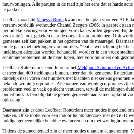
huurwoningen. Alle partijen in de raad zijn het eens dat er harde ac
te pakken.
Leefbaar-raadslid
Vanessa Bruin
kwam met het plan voor een APK-keu
verantwoordelijk wethouder Chantal Zeegers (D66) in gesprek gaan 
periodieke keuring voor woningen vorm kan worden gegeven. Bij de p
voor auto’s, ook gekeken naar de oorzaak van problemen. Ook wordt 
gemeente zelf kan pakken in het opzetten van de maatregel. Daarnaa
om te gaan met meldingen van huurders. “Dat is wellicht nog het bel
meldingen adequaat worden behandeld, wordt er in een vroeg stadium
schimmelproblemen uit de hand lopen, met voor huurders ook gezondhe
Leefbaar Rotterdam is eind februari het
Meldpunt Schimmel en Achter
er meer dan 400 meldingen binnen, meer dan de gemeente Rotterdam ze
duidelijk naar voren dat huurders met klachten niet serieus genomen w
bekende woningcorporaties. Alle namen van woningcorporaties zijn v
problemen veel te vaak op slecht ventileren, terwijl de meldingen duide
onderhoud. Ik ben blij dat de gehele gemeenteraad samen opkomt voo
oplossing”.
Daarnaast zijn er door Leefbaar Rotterdam meer moties ingediend o
pakken. Onze motie voor een indoor luchtonderzoek met de GGD we
huidige gemeentelijke beleid te evalueren en om met woningbouwcorpo
Tijdens de gemeenteraad zijn er meer moties unaniem aangenomen. V