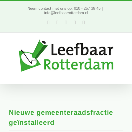
Ga
Neem contact met ons op: 010 - 267 39 45
|
info@leefbaarrotterdam.nl
naar
Facebook
Twitter
YouTube
LinkedIn
Instagram
inhoud
Nieuwe gemeenteraadsfractie
geïnstalleerd