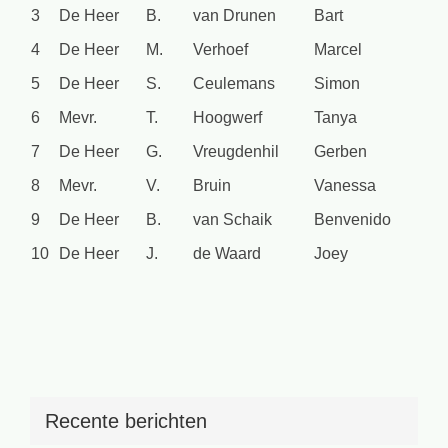
3
De Heer
B.
van Drunen
Bart
4
De Heer
M.
Verhoef
Marcel
5
De Heer
S.
Ceulemans
Simon
6
Mevr.
T.
Hoogwerf
Tanya
7
De Heer
G.
Vreugdenhil
Gerben
8
Mevr.
V.
Bruin
Vanessa
9
De Heer
B.
van Schaik
Benvenido
10
De Heer
J.
de Waard
Joey
Recente berichten