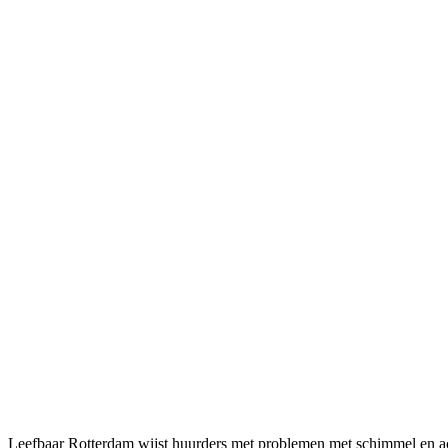
Leefbaar Rotterdam wijst huurders met problemen met schimmel en ac