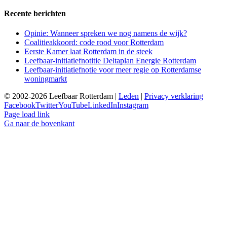
Recente berichten
Opinie: Wanneer spreken we nog namens de wijk?
Coalitieakkoord: code rood voor Rotterdam
Eerste Kamer laat Rotterdam in de steek
Leefbaar-initiatiefnotitie Deltaplan Energie Rotterdam
Leefbaar-initiatiefnotie voor meer regie op Rotterdamse
woningmarkt
© 2002-2026 Leefbaar Rotterdam |
Leden
|
Privacy verklaring
Facebook
Twitter
YouTube
LinkedIn
Instagram
Page load link
Ga naar de bovenkant