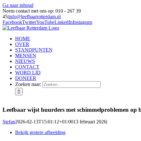
Ga naar inhoud
Neem contact met ons op: 010 - 267 39
45
|
info@leefbaarrotterdam.nl
Facebook
Twitter
YouTube
LinkedIn
Instagram
HOME
OVER
STANDPUNTEN
MENSEN
NIEUWS
CONTACT
WORD LID
DONEER
Zoeken naar:
Leefbaar wijst huurders met schimmelproblemen op
Stefan
2026-02-13T15:01:12+01:00
13 februari 2026
|
Bekijk grotere afbeelding