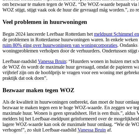
om bezwaar te maken tegen de WOZ. “De WOZ-waarde bepaalt via he
WOZ stijgt, stijgt vaak ook de huur die gevraagd mág worden.”, zo r
Veel problemen in huurwoningen
Begin 2024 lanceerde Leefbaar Rotterdam het
meldpunt Schimmel en 
de problemen in Rotterdamse huurwoningen waren. In enkele weken ti
ruim 80% ging over huurwoningen van woningcorporaties
. Ondanks a
woningproblemen verholpen door de verhuurders. Ondertussen stijgt d
Leefbaar-raadslid
Vanessa Bruin
: “Huurders wonen in huizen met schi
de WOZ én wordt de maximale huur gevraagd, omdat de papieren w
vrijbrief zijn om de hoofdprijs te vragen voor een woning met gebreken
praktijk dat ook doen”.
Bezwaar maken tegen WOZ
Als de kwaliteit in huurwoningen ontbreekt, dan moet de huur omlaa
bezwaar te maken tegen een te hoge WOZ-waarde. En zeggen we tegen
maximale huur. Wonen is geen spreadsheet. Het is een thuis.”, aldus 
melders bij het Leefbaar-meldpunt geïnformeerd over de mogelijkh
lagere WOZ-waarde kan ook de maximale huur omlaag. “Wie de WOZ
verhogen!”, zo sluit Leefbaar-raadslid
Vanessa Bruin
af.