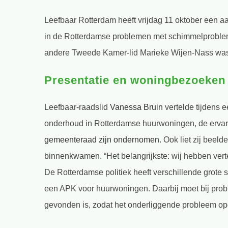
Bekijk
Leefbaar Rotterdam heeft vrijdag 11 oktober ee
grotere
in de Rotterdamse problemen met schimmelproblem
afbeelding
andere Tweede Kamer-lid Marieke Wijen-Nass was 
Presentatie en woningbezoeken
Leefbaar-raadslid
Vanessa Bruin
vertelde tijdens 
onderhoud in Rotterdamse huurwoningen, de erva
gemeenteraad zijn ondernomen
. Ook liet zij beel
binnenkwamen. “Het belangrijkste: wij hebben verte
De Rotterdamse politiek heeft verschillende grot
een APK voor huurwoningen. Daarbij moet bij prob
gevonden is, zodat het onderliggende probleem opg