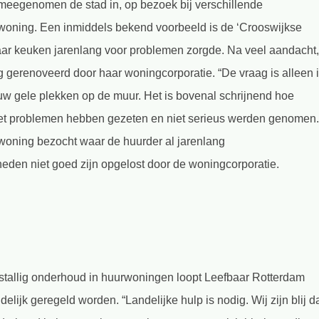
meegenomen de stad in, op bezoek bij verschillende
oning. Een inmiddels bekend voorbeeld is de ‘Crooswijkse
aar keuken jarenlang voor problemen zorgde. Na veel aandacht,
dig gerenoveerd door haar woningcorporatie. “De vraag is alleen 
ieuw gele plekken op de muur. Het is bovenal schrijnend hoe
met problemen hebben gezeten en niet serieus werden genomen.
woning bezocht waar de huurder al jarenlang
heden niet goed zijn opgelost door de woningcorporatie.
tallig onderhoud in huurwoningen loopt Leefbaar Rotterdam
lijk geregeld worden. “Landelijke hulp is nodig. Wij zijn blij d