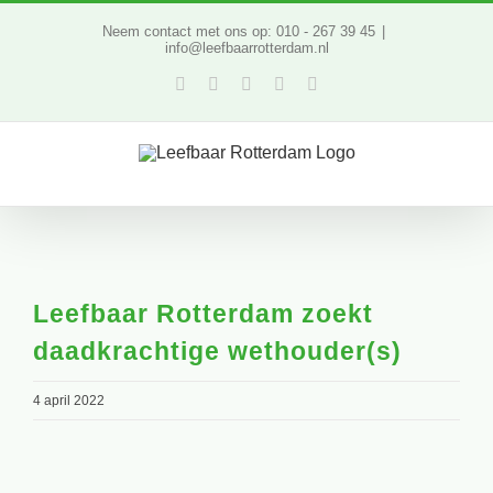
Ga
Neem contact met ons op: 010 - 267 39 45
|
info@leefbaarrotterdam.nl
naar
Facebook
Twitter
YouTube
LinkedIn
Instagram
inhoud
Leefbaar Rotterdam zoekt
daadkrachtige wethouder(s)
4 april 2022
Bekijk