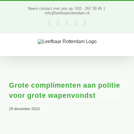
Ga
Neem contact met ons op: 010 - 267 39 45
|
info@leefbaarrotterdam.nl
naar
Facebook
Twitter
YouTube
LinkedIn
Instagram
inhoud
Grote complimenten aan politie
voor grote wapenvondst
29 december 2023
Bekijk