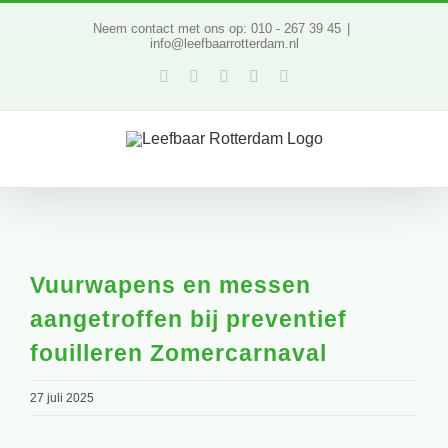
Ga
Neem contact met ons op: 010 - 267 39 45
|
info@leefbaarrotterdam.nl
naar
Facebook
Twitter
YouTube
LinkedIn
Instagram
inhoud
Vuurwapens en messen
aangetroffen bij preventief
fouilleren Zomercarnaval
27 juli 2025