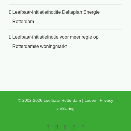
Leefbaar-initiatiefnotitie Deltaplan Energie
Rotterdam
Leefbaar-initiatiefnotie voor meer regie op
Rotterdamse woningmarkt
© 2002-2026 Leefbaar Rotterdam |
Leden
|
Privacy
verklaring
Facebook
Twitter
YouTube
LinkedIn
Instagram