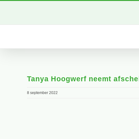
Ga
naar
inhoud
Tanya Hoogwerf neemt afsche
8 september 2022
Bekijk
grotere
afbeelding