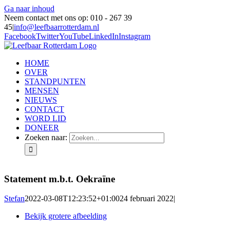
Ga naar inhoud
Neem contact met ons op: 010 - 267 39
45
|
info@leefbaarrotterdam.nl
Facebook
Twitter
YouTube
LinkedIn
Instagram
HOME
OVER
STANDPUNTEN
MENSEN
NIEUWS
CONTACT
WORD LID
DONEER
Zoeken naar:
Statement m.b.t. Oekraïne
Stefan
2022-03-08T12:23:52+01:00
24 februari 2022
|
Bekijk grotere afbeelding