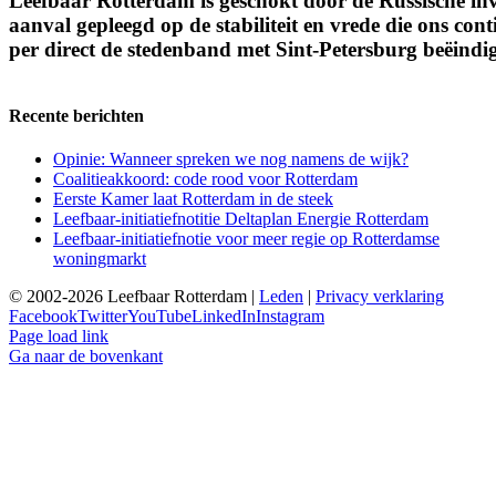
Leefbaar Rotterdam is geschokt door de Russische inva
aanval gepleegd op de stabiliteit en vrede die ons c
per direct de stedenband met Sint-Petersburg beëindi
Recente berichten
Opinie: Wanneer spreken we nog namens de wijk?
Coalitieakkoord: code rood voor Rotterdam
Eerste Kamer laat Rotterdam in de steek
Leefbaar-initiatiefnotitie Deltaplan Energie Rotterdam
Leefbaar-initiatiefnotie voor meer regie op Rotterdamse
woningmarkt
© 2002-2026 Leefbaar Rotterdam |
Leden
|
Privacy verklaring
Facebook
Twitter
YouTube
LinkedIn
Instagram
Page load link
Ga naar de bovenkant