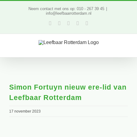
Ga
Neem contact met ons op: 010 - 267 39 45
|
info@leefbaarrotterdam.nl
naar
Facebook
Twitter
YouTube
LinkedIn
Instagram
inhoud
Simon Fortuyn nieuw ere-lid van
Leefbaar Rotterdam
17 november 2023
Bekijk