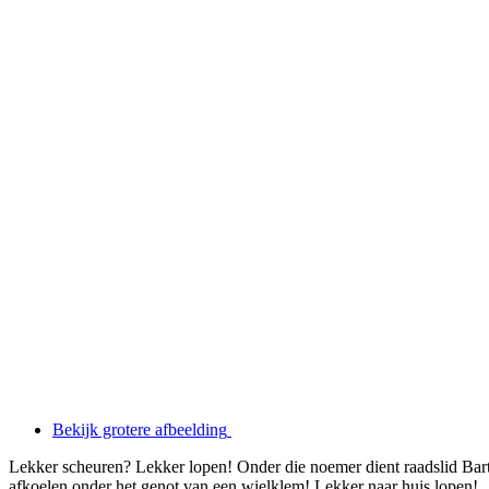
Bekijk grotere afbeelding
Lekker scheuren? Lekker lopen! Onder die noemer dient raadslid Bar
afkoelen onder het genot van een wielklem! Lekker naar huis lopen!