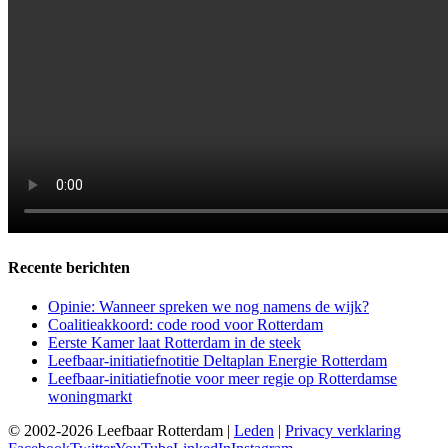
Recente berichten
Opinie: Wanneer spreken we nog namens de wijk?
Coalitieakkoord: code rood voor Rotterdam
Eerste Kamer laat Rotterdam in de steek
Leefbaar-initiatiefnotitie Deltaplan Energie Rotterdam
Leefbaar-initiatiefnotie voor meer regie op Rotterdamse
woningmarkt
© 2002-2026 Leefbaar Rotterdam |
Leden
|
Privacy verklaring