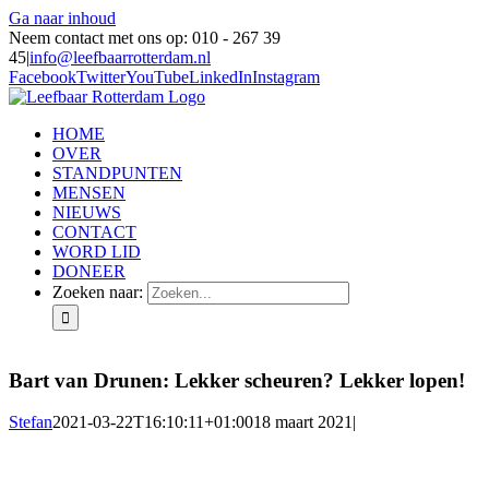
Ga naar inhoud
Neem contact met ons op: 010 - 267 39
45
|
info@leefbaarrotterdam.nl
Facebook
Twitter
YouTube
LinkedIn
Instagram
HOME
OVER
STANDPUNTEN
MENSEN
NIEUWS
CONTACT
WORD LID
DONEER
Zoeken naar:
Bart van Drunen: Lekker scheuren? Lekker lopen!
Stefan
2021-03-22T16:10:11+01:00
18 maart 2021
|