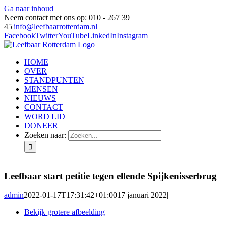
Ga naar inhoud
Neem contact met ons op: 010 - 267 39
45
|
info@leefbaarrotterdam.nl
Facebook
Twitter
YouTube
LinkedIn
Instagram
HOME
OVER
STANDPUNTEN
MENSEN
NIEUWS
CONTACT
WORD LID
DONEER
Zoeken naar:
Leefbaar start petitie tegen ellende Spijkenisserbrug
admin
2022-01-17T17:31:42+01:00
17 januari 2022
|
Bekijk grotere afbeelding