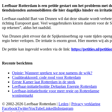
Leefbaar Rotterdam is een petitie gestart om het probleem met de
tienduizenden automobilisten die hier dagelijks hinder en irritat
Leefbaar-raadslid Bart van Drunen wil dat deze situatie wordt verbete
richting Europoort gaat. Veel weggebruikers kiezen daarom voor de Spi
op rekenen”, aldus het raadslid.
Van Drunen pleit ervoor dat de Spijkenisserbrug op vaste tijden openg
regio beter verlopen. De irritatie is enorm groot. Hier moeten wij als 
De petitie kan ingevuld worden via de link:
https://petities.nl/petit
Recente berichten
Opinie: Wanneer spreken we nog namens de wijk?
Coalitieakkoord: code rood voor Rotterdam
Eerste Kamer laat Rotterdam in de steek
Leefbaar-initiatiefnotitie Deltaplan Energie Rotterdam
Leefbaar-initiatiefnotie voor meer regie op Rotterdamse
woningmarkt
© 2002-2026 Leefbaar Rotterdam |
Leden
|
Privacy verklaring
Facebook
Twitter
YouTube
LinkedIn
Instagram