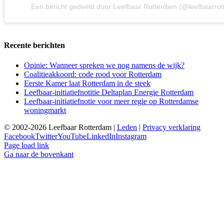
Een bericht gedeeld door Leefbaar Rotterdam (@leefbaarro
Recente berichten
Opinie: Wanneer spreken we nog namens de wijk?
Coalitieakkoord: code rood voor Rotterdam
Eerste Kamer laat Rotterdam in de steek
Leefbaar-initiatiefnotitie Deltaplan Energie Rotterdam
Leefbaar-initiatiefnotie voor meer regie op Rotterdamse
woningmarkt
© 2002-2026 Leefbaar Rotterdam |
Leden
|
Privacy verklaring
Facebook
Twitter
YouTube
LinkedIn
Instagram
Page load link
Ga naar de bovenkant