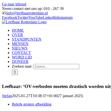
Ga naar inhoud
Neem contact met ons op: 010 - 267 39
45
|
info@leefbaarrotterdam.nl
Facebook
Twitter
YouTube
LinkedIn
Instagram
HOME
OVER
STANDPUNTEN
MENSEN
NIEUWS
CONTACT
WORD LID
DONEER
Zoeken naar:
Leefbaar: ‘OV-verboden moeten drastisch worden uit
Stefan
2025-01-27T10:38:37+01:00
27 januari 2025
|
Bekijk grotere afbeelding