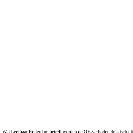
Wat Leefbaar Rotterdam betreft worden de OV-verboden drastisch uitg