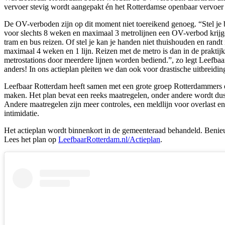
vervoer stevig wordt aangepakt én het Rotterdamse openbaar vervoer 
De OV-verboden zijn op dit moment niet toereikend genoeg. “Stel je
voor slechts 8 weken en maximaal 3 metrolijnen een OV-verbod krijg
tram en bus reizen. Of stel je kan je handen niet thuishouden en ran
maximaal 4 weken en 1 lijn. Reizen met de metro is dan in de praktij
metrostations door meerdere lijnen worden bediend.”, zo legt Leefbaa
anders! In ons actieplan pleiten we dan ook voor drastische uitbreidin
Leefbaar Rotterdam heeft samen met een grote groep Rotterdammers e
maken. Het plan bevat een reeks maatregelen, onder andere wordt dus
Andere maatregelen zijn meer controles, een meldlijn voor overlast en 
intimidatie.
Het actieplan wordt binnenkort in de gemeenteraad behandeld. Benieu
Lees het plan op
LeefbaarRotterdam.nl/Actieplan
.