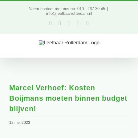
Ga
Neem contact met ons op: 010 - 267 39 45
|
info@leefbaarrotterdam.nl
naar
Facebook
Twitter
YouTube
LinkedIn
Instagram
inhoud
Marcel Verhoef: Kosten
Boijmans moeten binnen budget
blijven!
12 mei 2023