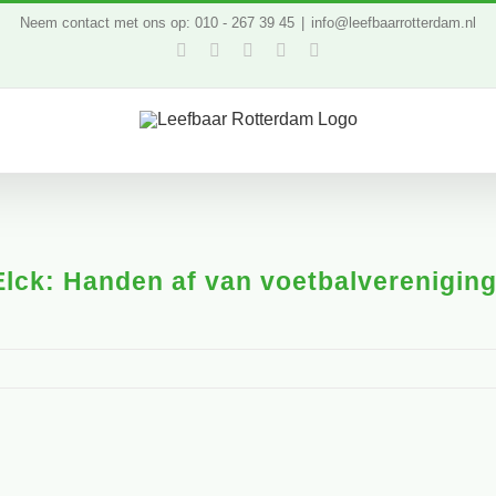
Neem contact met ons op: 010 - 267 39 45
|
info@leefbaarrotterdam.nl
Facebook
Twitter
YouTube
LinkedIn
Instagram
Elck: Handen af van voetbalverenigin