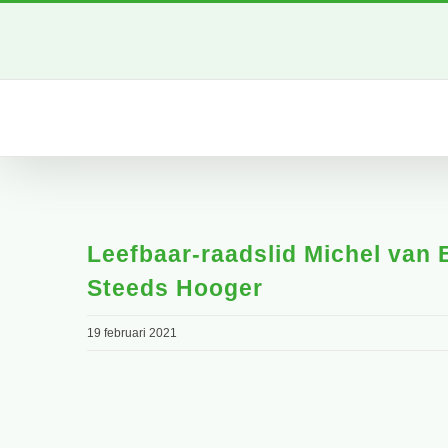
Ga
naar
inhoud
Leefbaar-raadslid Michel van 
Steeds Hooger
19 februari 2021
Bekijk
grotere