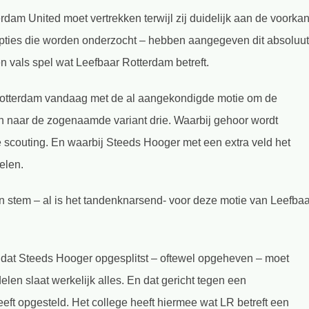
dam United moet vertrekken terwijl zij duidelijk aan de voorkan
opties die worden onderzocht – hebben aangegeven dit absoluut
en vals spel wat Leefbaar Rotterdam betreft.
r Rotterdam vandaag met de al aangekondigde motie om de
n naar de zogenaamde variant drie. Waarbij gehoor wordt
couting. En waarbij Steeds Hooger met een extra veld het
elen.
 stem – al is het tandenknarsend- voor deze motie van Leefbaa
 dat Steeds Hooger opgesplitst – oftewel opgeheven – moet
len slaat werkelijk alles. En dat gericht tegen een
heeft opgesteld. Het college heeft hiermee wat LR betreft een