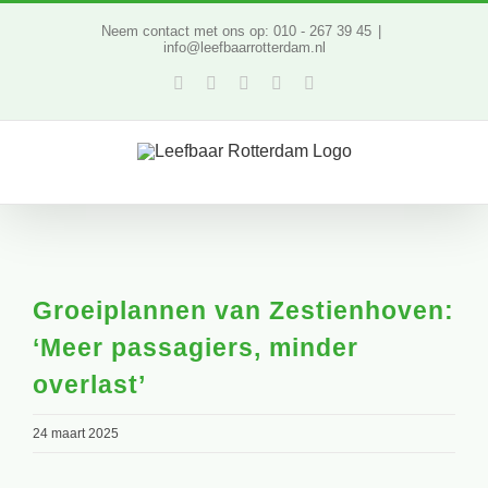
Ga
Neem contact met ons op: 010 - 267 39 45
|
info@leefbaarrotterdam.nl
naar
Facebook
Twitter
YouTube
LinkedIn
Instagram
inhoud
Groeiplannen van Zestienhoven:
‘Meer passagiers, minder
overlast’
24 maart 2025