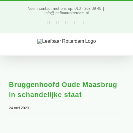
Ga
Neem contact met ons op: 010 - 267 39 45
|
info@leefbaarrotterdam.nl
naar
Facebook
Twitter
YouTube
LinkedIn
Instagram
inhoud
Bruggenhoofd Oude Maasbrug
in schandelijke staat
24 mei 2023
Bekijk