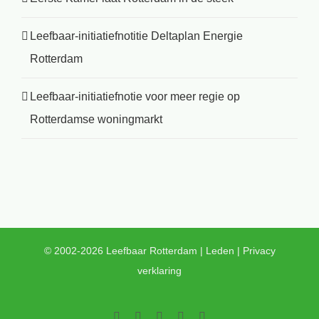
Leefbaar-initiatiefnotitie Deltaplan Energie
Rotterdam
Leefbaar-initiatiefnotie voor meer regie op
Rotterdamse woningmarkt
© 2002-2026 Leefbaar Rotterdam |
Leden
|
Privacy
verklaring
Facebook
Twitter
YouTube
LinkedIn
Instagram