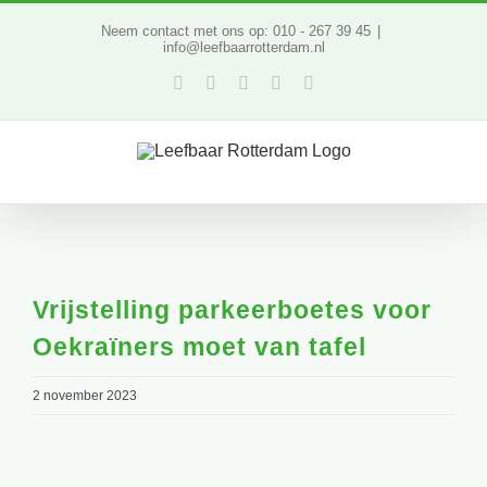
Ga
Neem contact met ons op: 010 - 267 39 45
|
info@leefbaarrotterdam.nl
naar
Facebook
Twitter
YouTube
LinkedIn
Instagram
inhoud
Vrijstelling parkeerboetes voor
Oekraïners moet van tafel
2 november 2023
Bekijk