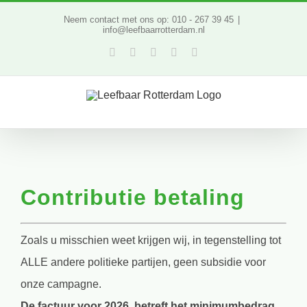
Ga
Neem contact met ons op: 010 - 267 39 45
|
info@leefbaarrotterdam.nl
naar
Facebook
Twitter
YouTube
LinkedIn
Instagram
inhoud
Contributie betaling
Zoals u misschien weet krijgen wij, in tegenstelling tot
ALLE andere politieke partijen, geen subsidie voor
onze campagne.
De factuur voor 2026, betreft het minimumbedrag