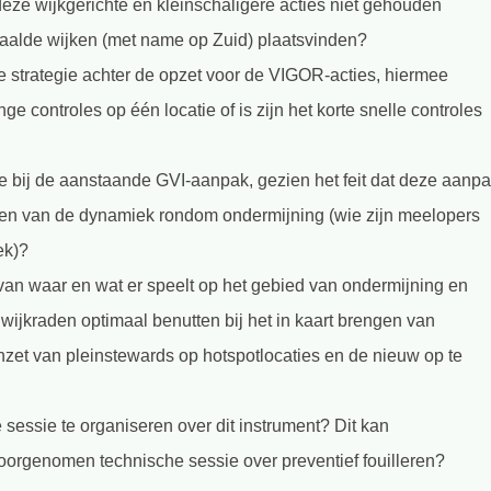
eze wijkgerichte en kleinschaligere acties niet gehouden
paalde wijken (met name op Zuid) plaatsvinden?
de strategie achter de opzet voor de VIGOR-acties, hiermee
e controles op één locatie of is zijn het korte snelle controles
e bij de aanstaande GVI-aanpak, gezien het feit dat deze aanp
engen van de dynamiek rondom ondermijning (wie zijn meelopers
ek)?
van waar en wat er speelt op het gebied van ondermijning en
 wijkraden optimaal benutten bij het in kaart brengen van
nzet van pleinstewards op hotspotlocaties en de nieuw op te
sessie te organiseren over dit instrument? Dit kan
oorgenomen technische sessie over preventief fouilleren?