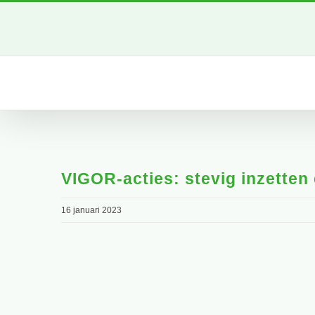
Ga
naar
inhoud
VIGOR-acties: stevig inzetten 
16 januari 2023
Bekijk
grotere
afbeelding