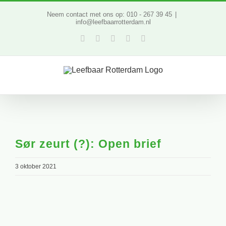
Ga
Neem contact met ons op: 010 - 267 39 45
|
info@leefbaarrotterdam.nl
naar
Facebook
Twitter
YouTube
LinkedIn
Instagram
inhoud
Sør zeurt (?): Open brief
3 oktober 2021
Bekijk
grotere