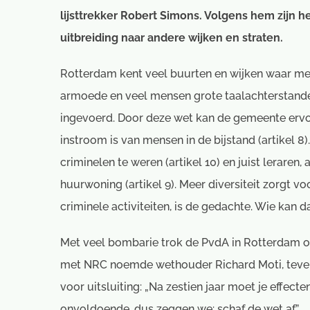
lijsttrekker Robert Simons. Volgens hem zijn h
uitbreiding naar andere wijken en straten.
Rotterdam kent veel buurten en wijken waar me
armoede en veel mensen grote taalachterstan
ingevoerd. Door deze wet kan de gemeente ervo
instroom is van mensen in de bijstand (artikel 
criminelen te weren (artikel 10) en juist lerare
huurwoning (artikel 9). Meer diversiteit zorgt 
criminele activiteiten, is de gedachte. Wie kan d
Met veel bombarie trok de PvdA in Rotterdam on
met NRC noemde wethouder Richard Moti, tevens
voor uitsluiting: „Na zestien jaar moet je effect
onvoldoende, dus zeggen we: schaf de wet af.”