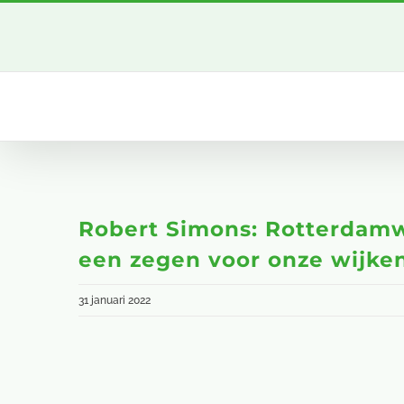
Ga
naar
inhoud
Robert Simons: Rotterdamwe
een zegen voor onze wijke
31 januari 2022
Bekijk
grotere