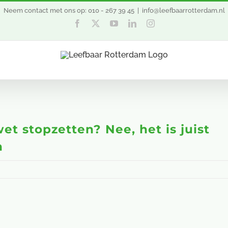
Neem contact met ons op: 010 - 267 39 45
|
info@leefbaarrotterdam.nl
Facebook
Twitter
YouTube
LinkedIn
Instagram
t stopzetten? Nee, het is juist
n