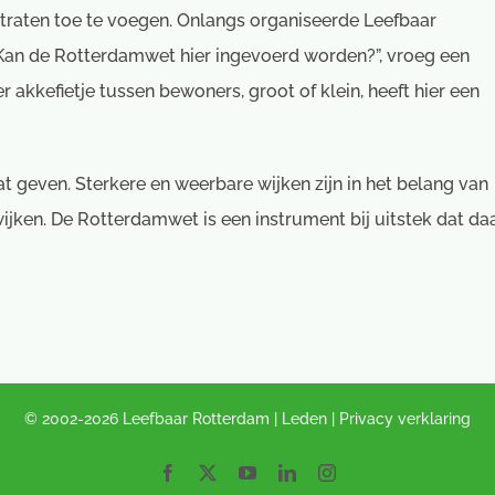
raten toe te voegen. Onlangs organiseerde Leefbaar
an de Rotterdamwet hier ingevoerd worden?”, vroeg een
akkefietje tussen bewoners, groot of klein, heeft hier een
at geven. Sterkere en weerbare wijken zijn in het belang van
ken. De Rotterdamwet is een instrument bij uitstek dat da
© 2002-2026 Leefbaar Rotterdam |
Leden
|
Privacy verklaring
Facebook
Twitter
YouTube
LinkedIn
Instagram