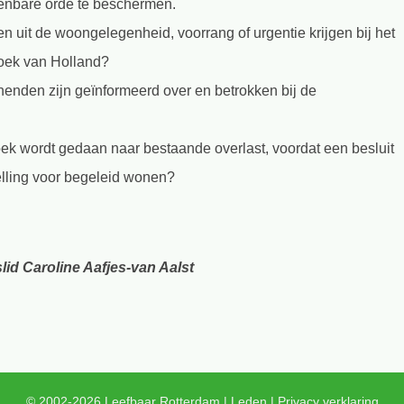
penbare orde te beschermen.
en uit de woongelegenheid, voorrang of urgentie krijgen bij het
Hoek van Holland?
nden zijn geïnformeerd over en betrokken bij de
k wordt gedaan naar bestaande overlast, voordat een besluit
elling voor begeleid wonen?
id Caroline Aafjes-van Aalst
© 2002-2026 Leefbaar Rotterdam |
Leden
|
Privacy verklaring