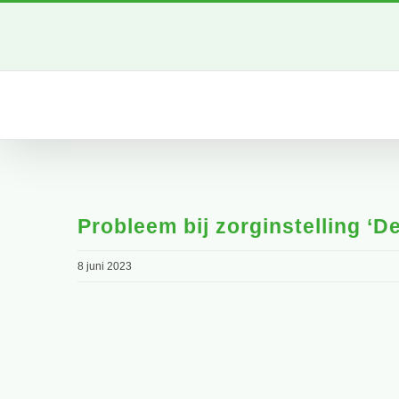
Ga
naar
inhoud
Probleem bij zorginstelling ‘D
8 juni 2023
Bekijk
grotere
afbeelding