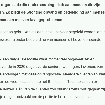
n organisatie die ondersteuning biedt aan mensen die zijn
en. Zo biedt de Stichting opvang en begeleiding aan mens
en mensen met verslavingsproblemen.
at gaan gebruiken als een instelling voor begeleid wonen, en i
huisvesting onder begeleiding van mensen uit bovengenoemde
007 een dergelijke locatie waar momenteel ongeveer zeven
genover de in 2020 opgeleverde seniorenwoningen. Inwoners van
e ervaringen met deze opvanglocatie. Meerdere cliënten zoude
van de woonlocatie en op het Brinkplein. Recent zou een ex-
e leuzen. Eén van de cliënten zou onlangs zelfs ‘out’ gegaan zi
 nu genoodzaakt om de politie te bellen, en voelen zich