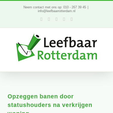
Ga
Neem contact met ons op: 010 - 267 39 45
|
info@leefbaarrotterdam.nl
naar
Facebook
Twitter
YouTube
LinkedIn
Instagram
inhoud
Opzeggen banen door
statushouders na verkrijgen