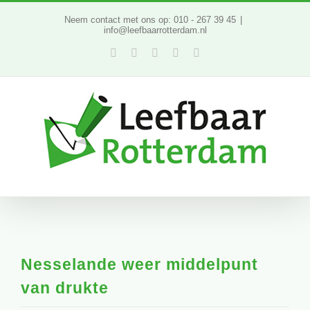
Ga
Neem contact met ons op: 010 - 267 39 45
|
info@leefbaarrotterdam.nl
naar
Facebook
Twitter
YouTube
LinkedIn
Instagram
inhoud
Nesselande weer middelpunt
van drukte