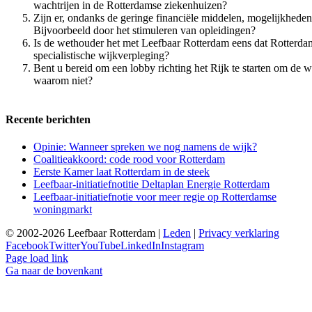
wachtrijen in de Rotterdamse ziekenhuizen?
Zijn er, ondanks de geringe financiële middelen, mogelijkheden
Bijvoorbeeld door het stimuleren van opleidingen?
Is de wethouder het met Leefbaar Rotterdam eens dat Rotterd
specialistische wijkverpleging?
Bent u bereid om een lobby richting het Rijk te starten om de w
waarom niet?
Recente berichten
Opinie: Wanneer spreken we nog namens de wijk?
Coalitieakkoord: code rood voor Rotterdam
Eerste Kamer laat Rotterdam in de steek
Leefbaar-initiatiefnotitie Deltaplan Energie Rotterdam
Leefbaar-initiatiefnotie voor meer regie op Rotterdamse
woningmarkt
© 2002-2026 Leefbaar Rotterdam |
Leden
|
Privacy verklaring
Facebook
Twitter
YouTube
LinkedIn
Instagram
Page load link
Ga naar de bovenkant