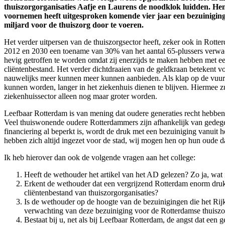
thuiszorgorganisaties Aafje en Laurens de noodklok luidden. Hen 
voornemen heeft uitgesproken komende vier jaar een bezuiniging 
miljard voor de thuiszorg door te voeren.
Het verder uitpersen van de thuiszorgsector heeft, zeker ook in Rott
2012 en 2030 een toename van 30% van het aantal 65-plussers verwac
hevig getroffen te worden omdat zij enerzijds te maken hebben met e
cliëntenbestand. Het verder dichtdraaien van de geldkraan betekent vo
nauwelijks meer kunnen meer kunnen aanbieden. Als klap op de vuurpij
kunnen worden, langer in het ziekenhuis dienen te blijven. Hiermee zu
ziekenhuissector alleen nog maar groter worden.
Leefbaar Rotterdam is van mening dat oudere generaties recht hebben
Veel thuiswonende oudere Rotterdammers zijn afhankelijk van gedege
financiering al beperkt is, wordt de druk met een bezuiniging vanuit 
hebben zich altijd ingezet voor de stad, wij mogen hen op hun oude da
Ik heb hierover dan ook de volgende vragen aan het college:
Heeft de wethouder het artikel van het AD gelezen? Zo ja, wat 
Erkent de wethouder dat een vergrijzend Rotterdam enorm druk
cliëntenbestand van thuiszorgorganisaties?
Is de wethouder op de hoogte van de bezuinigingen die het Rij
verwachting van deze bezuiniging voor de Rotterdamse thuiszo
Bestaat bij u, net als bij Leefbaar Rotterdam, de angst dat een