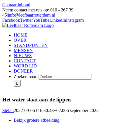
Ga naar inhoud
Neem contact met ons op: 010 - 267 39
45
|
info@leefbaarrotterdam.nl
Facebook
Twitter
YouTube
LinkedIn
Instagram
HOME
OVER
STANDPUNTEN
MENSEN
NIEUWS
CONTACT
WORD LID
DONEER
Zoeken naar:
Het water staat aan de lippen
Stefan
2022-09-06T16:30:48+02:00
6 september 2022
|
Bekijk grotere afbeelding