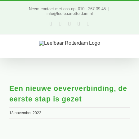
Ga
Neem contact met ons op: 010 - 267 39 45
|
info@leefbaarrotterdam.nl
naar
Facebook
Twitter
YouTube
LinkedIn
Instagram
inhoud
Een nieuwe oeververbinding, de
eerste stap is gezet
18 november 2022
Bekijk