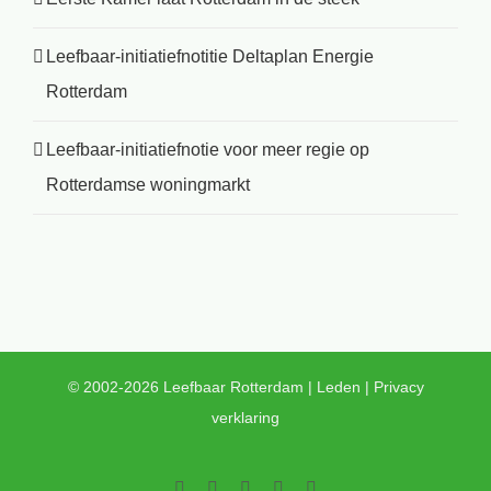
Leefbaar-initiatiefnotitie Deltaplan Energie
Rotterdam
Leefbaar-initiatiefnotie voor meer regie op
Rotterdamse woningmarkt
© 2002-2026 Leefbaar Rotterdam |
Leden
|
Privacy
verklaring
Facebook
Twitter
YouTube
LinkedIn
Instagram